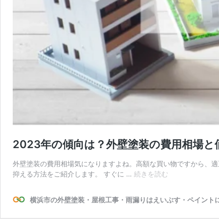
2023年の傾向は？外壁塗装の費用相場
外壁塗装の費用相場気になりますよね。高額な買い物ですから、適
2023
抑える方法をご紹介します。 すぐに …
続きを読む
年
の
横浜市の外壁塗装・屋根工事・雨漏りはえいぶす・ペイント
傾
向