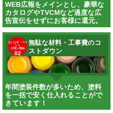
WEB広報をメインとし、豪華な
カタログやTVCMなど過度な広
告宣伝をせずにお客様に還元。
無駄な材料・工事費のコ
えいぶす・ペイ
ント
が安い理由
ストダウン
02
年間塗装件数が多いため、塗料
を一括で安く仕入れることがで
きています！