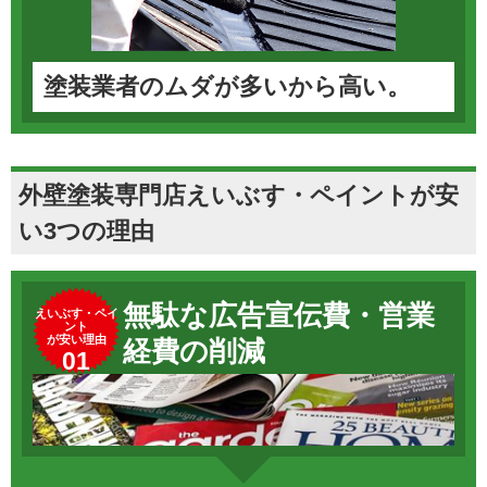
塗装業者のムダが多いから高い。
外壁塗装専門店えいぶす・ペイントが安
い3つの理由
無駄な広告宣伝費・営業
えいぶす・ペイ
ント
が安い理由
経費の削減
01