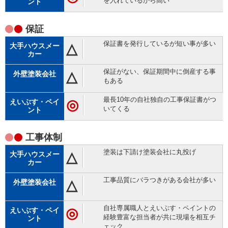
を入れているから高い
保証
保証書を発行しているが短い事が多い
△
保証がない、保証期間中に倒産する事
△
もある
最長10年の自社独自の工事保証書がつ
◎
いてくる
工事体制
塗装は下請け塗装会社に丸投げ
△
工事品質にバラつきがある会社が多い
△
自社専属職人とえいぶす・ペイントの
◎
経験豊富な担当者が共に現場を相互チ
ェック