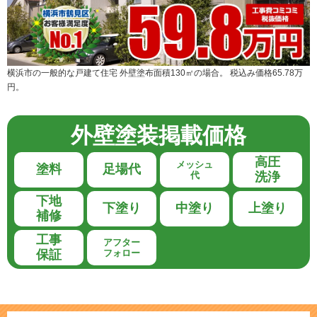
横浜市の一般的な戸建て住宅 外壁塗布面積130㎡の場合。 税込み価格65.78万
円。
外壁塗装
掲載価格
高圧
メッシュ
塗料
足場代
代
洗浄
下地
下塗り
中塗り
上塗り
補修
工事
アフター
保証
フォロー