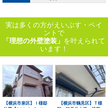
実は多くの方がえいぶす・ペイ
ントで
「理想の外壁塗装」
を叶えられて
います！
【横浜市泉区】Ｉ様邸
【横浜市鶴見区】Ｔ様