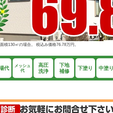
積130㎡の場合。 税込み価格76.78万円。
高圧
下地
メッシュ
場代
下塗り
中塗
代
洗浄
補修