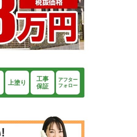
工事
アフター
り
上塗り
保証
フォロー