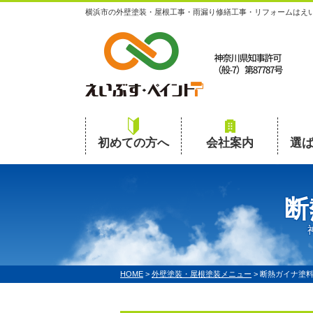
横浜市の外壁塗装・屋根工事・雨漏り修繕工事・リフォームはえ
初めての方へ
会社案内
選
断
HOME
>
外壁塗装・屋根塗装メニュー
>
断熱ガイナ塗