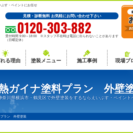
いぶす・ペイントにお任せ
見積・診断無料 お気軽にお問い合わせ下さい
0120-303-882
受付時間 9:00～18:00 ※スタッフ不在時は電話に出られないことがあります
（日曜定休）
ばれる理由
塗装メニュー
施工事例
現場ブ
熱ガイナ塗料プラン 外壁
神奈川県横浜市・鶴見区で外壁塗装をするならえいぶす・ペイント
料プラン 外壁塗装