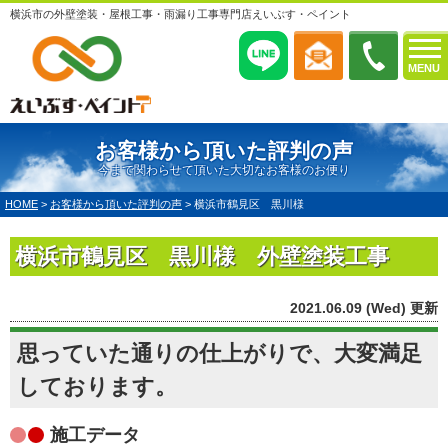
横浜市の外壁塗装・屋根工事・雨漏り工事専門店えいぶす・ペイント
MENU
お客様から頂いた評判の声
今まで関わらせて頂いた大切なお客様のお便り
HOME
>
お客様から頂いた評判の声
>
横浜市鶴見区 黒川様
横浜市鶴見区 黒川様 外壁塗装工事
2021.06.09 (Wed) 更新
思っていた通りの仕上がりで、大変満足
しております。
施工データ