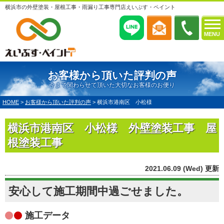
横浜市の外壁塗装・屋根工事・雨漏り工事専門店えいぶす・ペイント
MENU
お客様から頂いた評判の声
今まで関わらせて頂いた大切なお客様のお便り
HOME
>
お客様から頂いた評判の声
>
横浜市港南区 小松様
横浜市港南区 小松様 外壁塗装工事 屋
根塗装工事
2021.06.09 (Wed) 更新
安心して施工期間中過ごせました。
施工データ