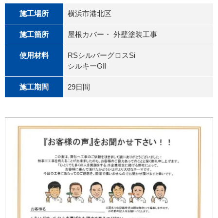
施工場所
横浜市港北区
施工箇所
屋根カバー・ 外壁塗装工事
使用材料
RSシルバーグロスSi
シルキーGⅡ
施工期間
29日間