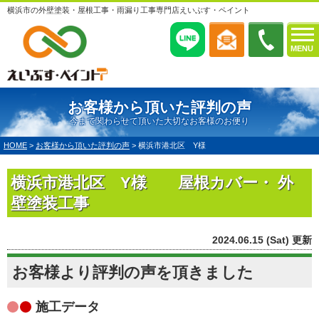
横浜市の外壁塗装・屋根工事・雨漏り工事専門店えいぶす・ペイント
MENU
お客様から頂いた評判の声
今まで関わらせて頂いた大切なお客様のお便り
HOME
>
お客様から頂いた評判の声
>
横浜市港北区 Y様
横浜市港北区 Y様 屋根カバー・ 外
壁塗装工事
2024.06.15 (Sat) 更新
お客様より評判の声を頂きました
施工データ