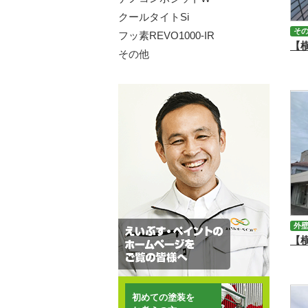
クールタイトSi
そ
フッ素REVO1000-IR
その他
外
初めての塗装を