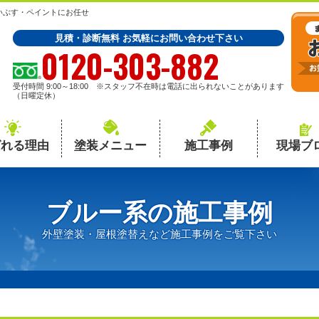
いぶす・ペイントにお任せ
見積・診断無料 お気軽にお問い合わせ下さい
0120-303-882
受付時間 9:00～18:00 ※スタッフ不在時は電話に出られないことがあります
（日曜定休）
ばれる理由
塗装メニュー
施工事例
現場ブ
ブルー系の施工事例
外壁塗装・屋根塗替えなど施工事例をご覧下さい