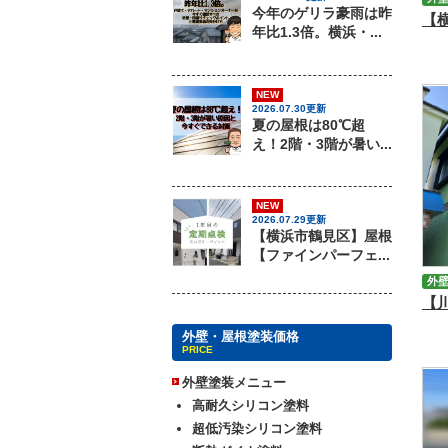
今年のゲリラ豪雨は昨
年比1.3倍。横浜・...
NEW
2026.07.30更新
夏の屋根は80℃超
え！2階・3階が暑い...
NEW
2026.07.29更新
【横浜市鶴見区】屋根
【ファインパーフェ...
外
外壁・屋根塗装価格
PRICE
外壁塗装メニュー
高耐久シリコン塗料
超低汚染シリコン塗料