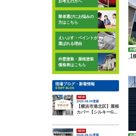
お考えの方へ
業者選びにお悩みの
方はこちら
えいぶす・ペイントが
選ばれる理由
外
外壁塗装・屋根塗装
価格表はこちら
現場ブログ・新着情報
STAFF BLOG
NEW
2026.08.05更新
【横浜市港北区】屋根
カバー【シルキーG...
NEW
2026.08.01更新
外