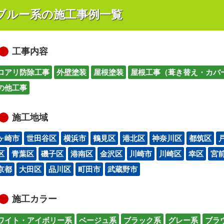
ブルー系の施工事例一覧
工事内容
ロアリ防除工事
外壁塗装
屋根塗装
屋根工事（葺き替え・カバ
の他工事
施工地域
ヶ崎市
世田谷区
横浜市
鶴見区
港北区
神奈川区
都筑区
区
青葉区
磯子区
港南区
金沢区
川崎市
川崎区
幸区
宮
京都
大田区
品川区
町田市
武蔵野市
施工カラー
ワイト・アイボリー系
ベージュ系
ブラック系
グレー系
ブラ