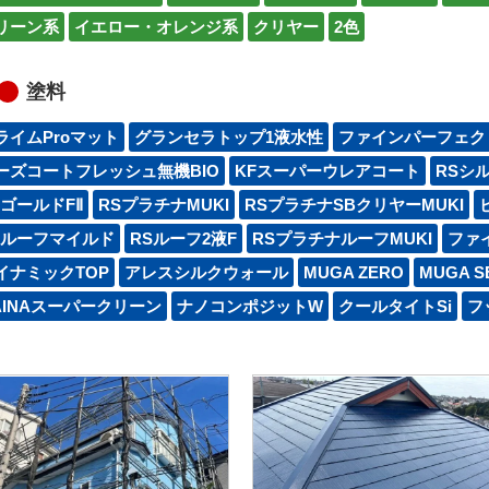
リーン系
イエロー・オレンジ系
クリヤー
2色
塗料
ライムProマット
グランセラトップ1液水性
ファインパーフェク
ーズコートフレッシュ無機BIO
KFスーパーウレアコート
RSシ
SゴールドFⅡ
RSプラチナMUKI
RSプラチナSBクリヤーMUKI
Sルーフマイルド
RSルーフ2液F
RSプラチナルーフMUKI
ファ
イナミックTOP
アレスシルクウォール
MUGA ZERO
MUGA S
AINAスーパークリーン
ナノコンポジットW
クールタイトSi
フッ