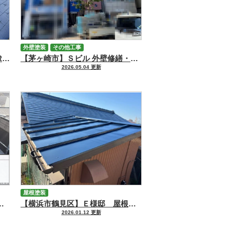
外壁塗装
その他工事
【横浜市旭区】Ｔ様邸 屋根【RSルーフマイルド】・塀塗装工事
【茅ヶ崎市】Ｓビル 外壁修繕・塗装【MUGA zero／MUGA seven】工事
2026.05.04 更新
屋根塗装
【オークリッジスーパー】・シーリング工事
【横浜市鶴見区】Ｅ様邸 屋根塗装工事
2026.01.12 更新