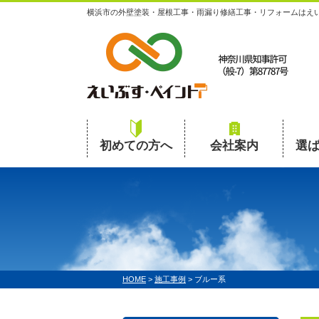
横浜市の外壁塗装・屋根工事・雨漏り修繕工事・リフォームはえ
初めての方へ
会社案内
選
HOME
>
施工事例
>
ブルー系