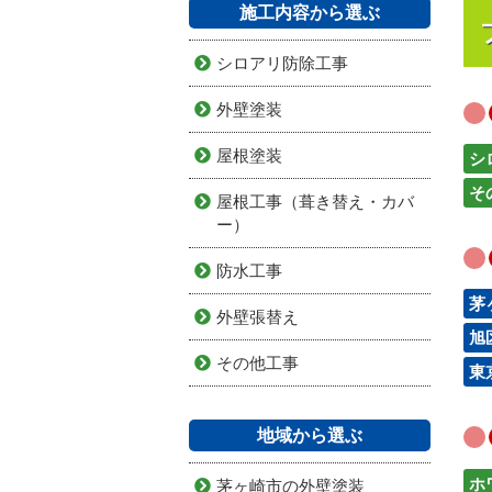
施工内容から選ぶ
シロアリ防除工事
外壁塗装
屋根塗装
シ
そ
屋根工事（葺き替え・カバ
ー）
防水工事
茅
外壁張替え
旭
その他工事
東
地域から選ぶ
ホ
茅ヶ崎市の外壁塗装