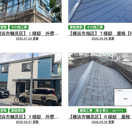
壁塗装
その他工事
屋根塗装
その他工事
【横浜市鶴見区】Ｉ様邸 外壁【GAINA／GAINAスーパークリーン】塗装工事、ウッドデッキ塗装工事
2026.07.24 更新
2026.05.08 更新
壁塗装
屋根塗装
屋根工事（葺き替え・カバー）
【横浜市鶴見区】Ｙ様邸 外壁【RSプラチナMUKI】・屋根【GAINA】塗装工事
【横浜市鶴見区】Ｒ様邸 屋根カバー
その他工事
2026.04.27 更新
2026.03.30 更新