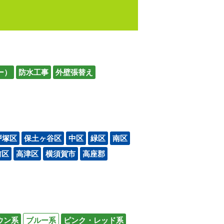
ー）
防水工事
外壁張替え
戸塚区
保土ヶ谷区
中区
緑区
南区
前区
高津区
横須賀市
高座郡
ウン系
ブルー系
ピンク・レッド系