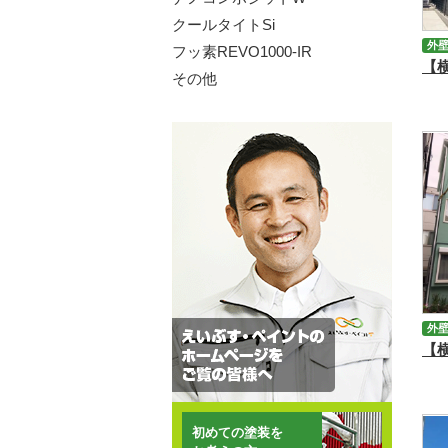
クールタイトSi
外
フッ素REVO1000-IR
その他
外
初めての塗装を