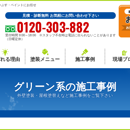
いぶす・ペイントにお任せ
見積・診断無料 お気軽にお問い合わせ下さい
0120-303-882
受付時間 9:00～18:00 ※スタッフ不在時は電話に出られないことがあります
（日曜定休）
ばれる理由
塗装メニュー
施工事例
現場ブ
グリーン系の施工事例
外壁塗装・屋根塗替えなど施工事例をご覧下さい