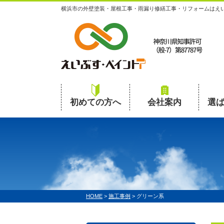
横浜市の外壁塗装・屋根工事・雨漏り修繕工事・リフォームはえ
初めての方へ
会社案内
選
HOME
>
施工事例
>
グリーン系