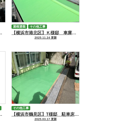
屋根塗装
その他工事
ーフMUKI】・外壁【RSプラチナMUKI】塗装工事
【横浜市港北区】Ｋ様邸 車庫屋根塗装工事
2025.11.24 更新
その他工事
・GAINAスーパークリーン外壁塗装工事
【横浜市鶴見区】T様邸 駐車床塗装・改修工事
2025.03.17 更新