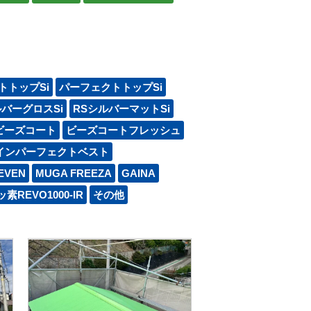
トトップSi
パーフェクトトップSi
ルバーグロスSi
RSシルバーマットSi
ビーズコート
ビーズコートフレッシュ
インパーフェクトベスト
EVEN
MUGA FREEZA
GAINA
素REVO1000-IR
その他