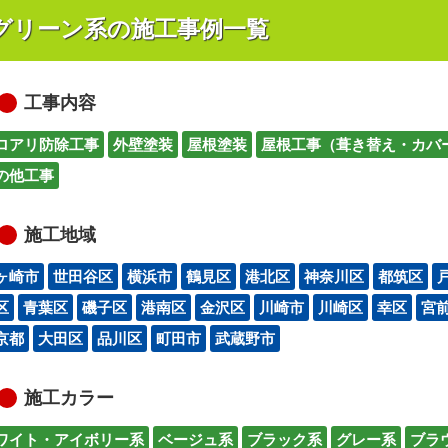
グリーン系の施工事例一覧
工事内容
ロアリ防除工事
外壁塗装
屋根塗装
屋根工事（葺き替え・カバ
の他工事
施工地域
ヶ崎市
世田谷区
横浜市
鶴見区
港北区
神奈川区
都筑区
区
青葉区
磯子区
港南区
金沢区
川崎市
川崎区
幸区
宮
京都
大田区
品川区
町田市
武蔵野市
施工カラー
ワイト・アイボリー系
ベージュ系
ブラック系
グレー系
ブラ