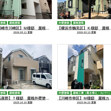
壁塗装
屋根塗装
外壁塗装
屋根塗装
【川崎市川崎区】Ｍ様邸 屋根【RSルーフ2液F】・外壁【RSゴールドFⅡ】塗装工事
【横浜市鶴見区】Ｋ様邸 屋根【RSプラチナル
2026.05.11 更新
2026.03.13 更新
壁塗装
屋根塗装
外壁塗装
屋根工事（葺き替え・カバー）
【高座郡】Ｔ様邸 屋根外壁塗装工事
【川崎市幸区】Ｍ様邸 屋根カバー
2025.10.10 更新
2025.06.23 更新