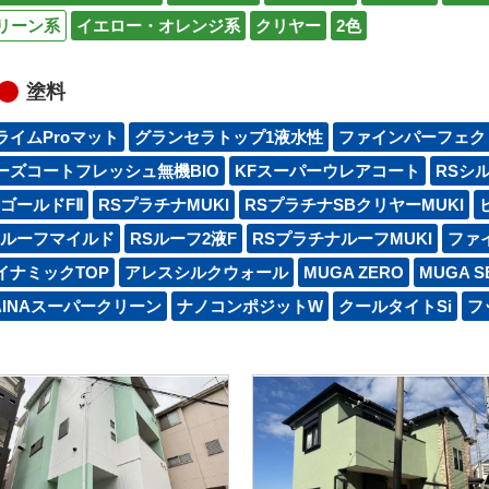
リーン系
イエロー・オレンジ系
クリヤー
2色
塗料
ライムProマット
グランセラトップ1液水性
ファインパーフェク
ーズコートフレッシュ無機BIO
KFスーパーウレアコート
RSシ
SゴールドFⅡ
RSプラチナMUKI
RSプラチナSBクリヤーMUKI
Sルーフマイルド
RSルーフ2液F
RSプラチナルーフMUKI
ファ
イナミックTOP
アレスシルクウォール
MUGA ZERO
MUGA S
AINAスーパークリーン
ナノコンポジットW
クールタイトSi
フッ