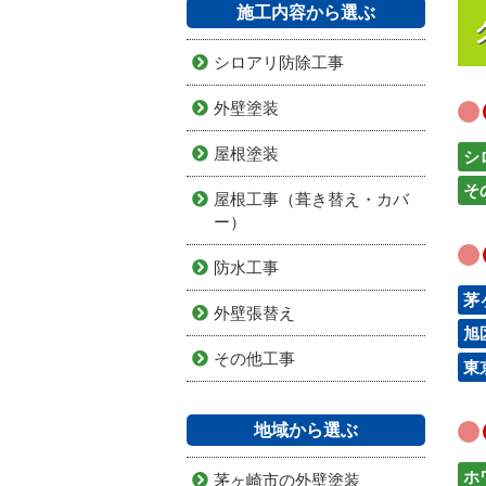
施工内容から選ぶ
シロアリ防除工事
外壁塗装
屋根塗装
シ
そ
屋根工事（葺き替え・カバ
ー）
防水工事
茅
外壁張替え
旭
その他工事
東
地域から選ぶ
ホ
茅ヶ崎市の外壁塗装