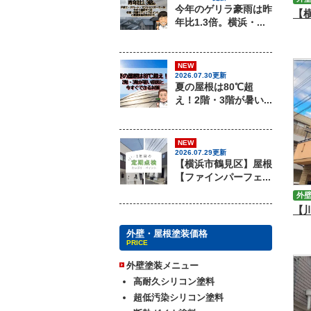
今年のゲリラ豪雨は昨
年比1.3倍。横浜・...
NEW
2026.07.30更新
夏の屋根は80℃超
え！2階・3階が暑い...
NEW
2026.07.29更新
【横浜市鶴見区】屋根
【ファインパーフェ...
外
外壁・屋根塗装価格
PRICE
外壁塗装メニュー
高耐久シリコン塗料
超低汚染シリコン塗料