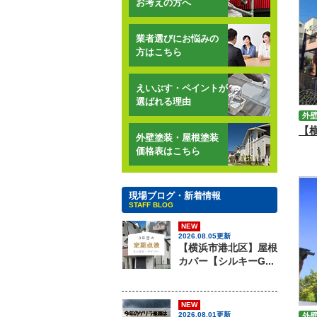
お考えの方へ
業者選びにお悩みの
方はこちら
えいぶす・ペイントが
選ばれる理由
外
外壁塗装・屋根塗装
価格表はこちら
現場ブログ・新着情報
STAFF BLOG
NEW
2026.08.05更新
【横浜市港北区】屋根
カバー【シルキーG...
NEW
2026.08.01更新
外