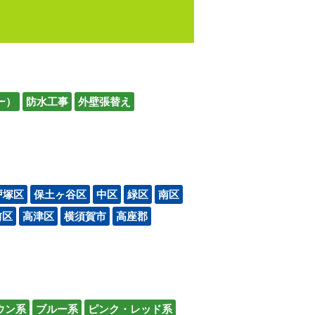
ー）
防水工事
外壁張替え
戸塚区
保土ヶ谷区
中区
緑区
南区
前区
高津区
横須賀市
高座郡
ウン系
ブルー系
ピンク・レッド系