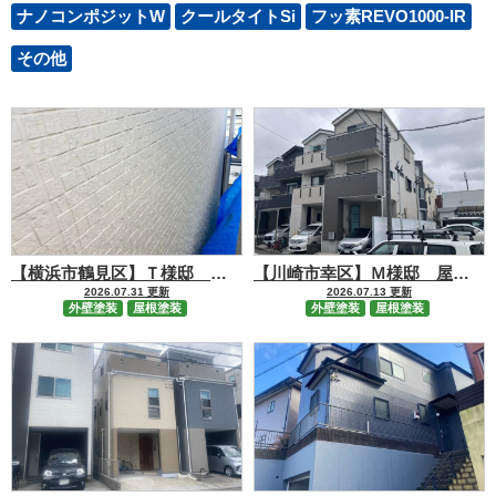
ナノコンポジットW
クールタイトSi
フッ素REVO1000-IR
その他
【横浜市鶴見区】Ｔ様邸 屋根【GAINA 】・外壁【プライムProマット】塗装工事
【川崎市幸区】Ｍ様邸 屋根【ファインパーフェクトベスト】・外壁【ファインパーフェクトトップSi】塗装工事
2026.07.31 更新
2026.07.13 更新
外壁塗装
屋根塗装
外壁塗装
屋根塗装