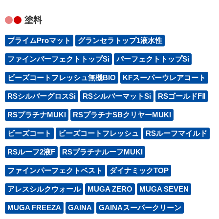
塗料
プライムProマット
グランセラトップ1液水性
ファインパーフェクトトップSi
パーフェクトトップSi
ビーズコートフレッシュ無機BIO
KFスーパーウレアコート
RSシルバーグロスSi
RSシルバーマットSi
RSゴールドFⅡ
RSプラチナMUKI
RSプラチナSBクリヤーMUKI
ビーズコート
ビーズコートフレッシュ
RSルーフマイルド
RSルーフ2液F
RSプラチナルーフMUKI
ファインパーフェクトベスト
ダイナミックTOP
アレスシルクウォール
MUGA ZERO
MUGA SEVEN
MUGA FREEZA
GAINA
GAINAスーパークリーン