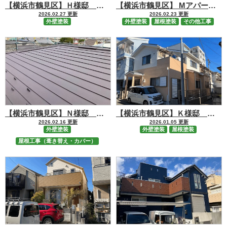
【横浜市鶴見区】Ｈ様邸 外壁【ビーズコートフレッシュ無機BIO】塗装工事
【横浜市鶴見区】 Mアパート 屋根【RSルーフマイルド】・外壁【RSシルバーマットSi】塗装・修繕工事
2026.02.27 更新
2026.02.23 更新
外壁塗装
外壁塗装
屋根塗装
その他工事
【横浜市鶴見区】Ｎ様邸 屋根カバー【シルキーGⅡ】・外壁【ビーズコートフレッシュ無機BIO】塗装工事
【横浜市鶴見区】Ｋ様邸 屋根塗装【断熱GAINA】・外壁塗装【RSゴールドFⅡ】工事
2026.02.16 更新
2026.01.05 更新
外壁塗装
外壁塗装
屋根塗装
屋根工事（葺き替え・カバー）