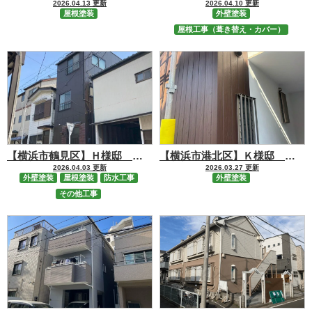
2026.04.13 更新
2026.04.10 更新
屋根塗装
外壁塗装
屋根工事（葺き替え・カバー）
【横浜市鶴見区】Ｈ様邸 外壁・基礎修繕、防水、屋根【RSルーフマイルド】・外壁【RSシルバーグロスSi】塗装工事
【横浜市港北区】Ｋ様邸 外壁【RSシルバーマットSi／ビーズコートフレッシュ】塗装工事
2026.04.03 更新
2026.03.27 更新
外壁塗装
屋根塗装
防水工事
外壁塗装
その他工事