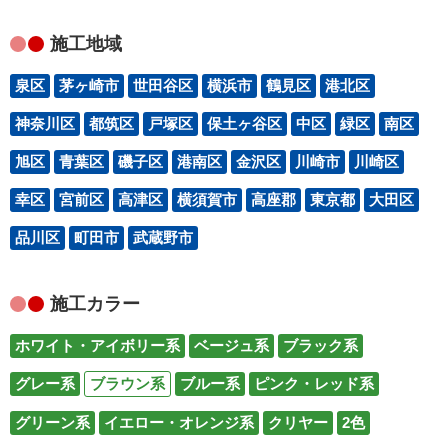
施工地域
泉区
茅ヶ崎市
世田谷区
横浜市
鶴見区
港北区
神奈川区
都筑区
戸塚区
保土ヶ谷区
中区
緑区
南区
旭区
青葉区
磯子区
港南区
金沢区
川崎市
川崎区
幸区
宮前区
高津区
横須賀市
高座郡
東京都
大田区
品川区
町田市
武蔵野市
施工カラー
ホワイト・アイボリー系
ベージュ系
ブラック系
グレー系
ブラウン系
ブルー系
ピンク・レッド系
グリーン系
イエロー・オレンジ系
クリヤー
2色