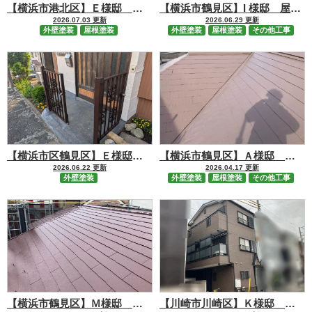
【横浜市港北区】Ｅ様邸 屋根【RSプラチナルーフMUKI】・外壁【RSプラチナMUKI】塗装工事
【横浜市鶴見区】I 様邸 屋根【RSルーフ2液F】・外壁【RSゴールドFⅡ】塗装工事、擁壁補修・塗装工事
2026.07.03 更新
2026.06.29 更新
外壁塗装
屋根塗装
外壁塗装
屋根塗装
その他工事
【横浜市区鶴見区】Ｅ様邸 外壁【セミフロンスーパーアクアⅡ／RSシルバーマットSi】塗装工事
【横浜市鶴見区】Ａ様邸 屋根【パーフェクトトップSi】・外壁【ファインパーフェクトベスト】塗装工事、基礎補修工事
2026.06.22 更新
2026.04.17 更新
外壁塗装
外壁塗装
屋根塗装
その他工事
【横浜市鶴見区】Ｍ様邸 屋根【RSプラチナルーフMUKI】塗装工事
【川崎市川崎区】Ｋ様邸 屋根カバー【シルキーG2】・外壁【RSシルバーマットSi】塗装工事