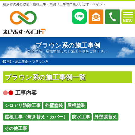
横浜市の外壁塗装・屋根工事・雨漏り工事専門店えいぶす・ペイント
MENU
ブラウン系の施工事例
外壁塗装・屋根塗替えなど施工事例をご覧下さい
HOME
>
施工事例
>
ブラウン系
ブラウン系の施工事例一覧
工事内容
シロアリ防除工事
外壁塗装
屋根塗装
屋根工事（葺き替え・カバー）
防水工事
外壁張替え
その他工事