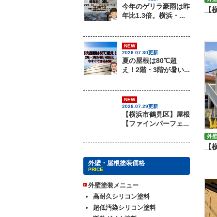
今年のゲリラ豪雨は昨
年比1.3倍。横浜・...
NEW
2026.07.30更新
夏の屋根は80℃超
え！2階・3階が暑い...
NEW
2026.07.29更新
【横浜市鶴見区】屋根
【ファインパーフェ...
外
外壁・屋根塗装価格
PRICE
外壁塗装メニュー
高耐久シリコン塗料
超低汚染シリコン塗料