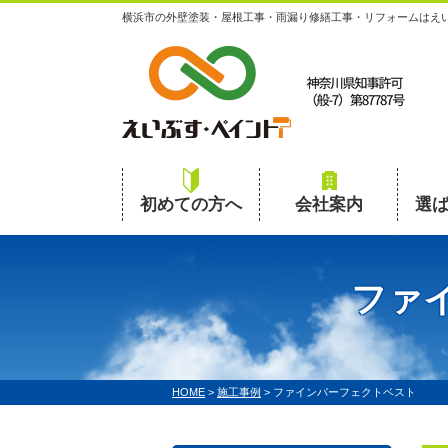
横浜市の外壁塗装・屋根工事・雨漏り修繕工事・リフォームはえ
初めての方へ
会社案内
選
ファ
HOME
>
施工事例
>
ファインパーフェクトベスト