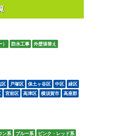
覧
ー）
防水工事
外壁張替え
筑区
戸塚区
保土ヶ谷区
中区
緑区
区
宮前区
高津区
横須賀市
高座郡
ウン系
ブルー系
ピンク・レッド系