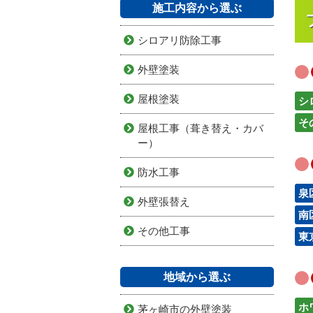
施工内容から選ぶ
シロアリ防除工事
外壁塗装
屋根塗装
シ
そ
屋根工事（葺き替え・カバ
ー）
防水工事
泉
外壁張替え
南
その他工事
東
地域から選ぶ
ホ
茅ヶ崎市の外壁塗装