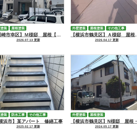
壁塗装
屋根塗装
外壁塗装
屋根塗装
その他工事
【川崎市幸区】Ｍ様邸 屋根【ファインパーフェクトベスト】・外壁【ファインパーフェクトトップSi】塗装工事
【横浜市鶴見区】Ａ様邸 屋根【パーフェクトトップSi
2026.07.13 更新
2026.04.17 更新
根塗装
防水工事
その他工事
外壁塗装
屋根塗装
横浜市】某アパート 修繕工事
2025.02.17 更新
2024.05.17 更新