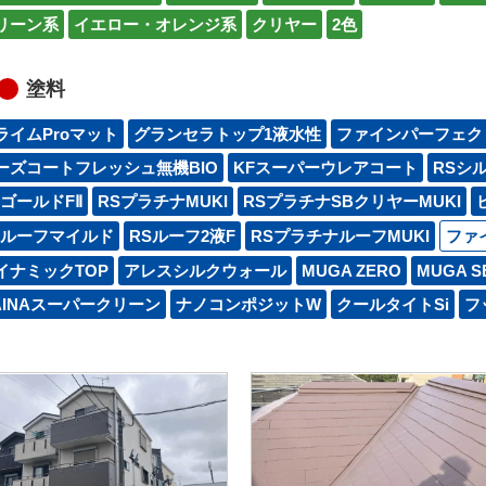
リーン系
イエロー・オレンジ系
クリヤー
2色
塗料
ライムProマット
グランセラトップ1液水性
ファインパーフェク
ーズコートフレッシュ無機BIO
KFスーパーウレアコート
RSシ
SゴールドFⅡ
RSプラチナMUKI
RSプラチナSBクリヤーMUKI
Sルーフマイルド
RSルーフ2液F
RSプラチナルーフMUKI
ファ
イナミックTOP
アレスシルクウォール
MUGA ZERO
MUGA S
AINAスーパークリーン
ナノコンポジットW
クールタイトSi
フッ