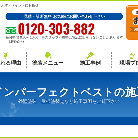
いぶす・ペイントにお任せ
見積・診断無料 お気軽にお問い合わせ下さい
0120-303-882
受付時間 9:00～18:00 ※スタッフ不在時は電話に出られないことがあります
（日曜定休）
ばれる理由
塗装メニュー
施工事例
現場ブ
インパーフェクトベストの施
外壁塗装・屋根塗替えなど施工事例をご覧下さい