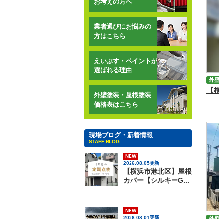
お考えの方へ
業者選びにお悩みの
方はこちら
えいぶす・ペイントが
選ばれる理由
外
外壁塗装・屋根塗装
価格表はこちら
現場ブログ・新着情報
STAFF BLOG
NEW
2026.08.05更新
【横浜市港北区】屋根
カバー【シルキーG...
NEW
2026.08.01更新
外