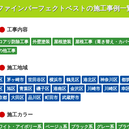
ファインパーフェクトベストの施工事例一
工事内容
ロアリ防除工事
外壁塗装
屋根塗装
屋根工事（葺き替え・カバ
の他工事
施工地域
区
茅ヶ崎市
世田谷区
横浜市
鶴見区
港北区
神奈川区
都
区
旭区
青葉区
磯子区
港南区
金沢区
川崎市
川崎区
幸
京都
大田区
品川区
町田市
武蔵野市
施工カラー
ワイト・アイボリー系
ベージュ系
ブラック系
グレー系
ブラ