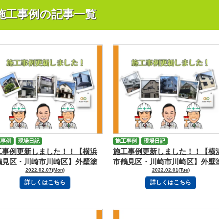
施工事例の記事一覧
工事例
現場日記
施工事例
現場日記
工事例更新しました！！【横浜
施工事例更新しました！！【横
鶴見区・川崎市川崎区】外壁塗
市鶴見区・川崎市川崎区】外壁
2022.02.07(Mon)
2022.02.01(Tue)
・屋根塗装専門店 えいぶす・
装・屋根塗装専門店 えいぶす
イント
ペイント
詳しくはこちら
詳しくはこちら