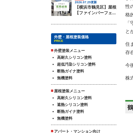
2026.07.29更新
性
【横浜市鶴見区】屋根
【ファインパーフェ...
格
「
と
外壁・屋根塗装価格
PRICE
住
外壁塗装メニュー
存
高耐久シリコン塗料
超低汚染シリコン塗料
今
断熱ガイナ塗料
株
無機塗料
屋根塗装メニュー
高耐久シリコン塗料
遮熱シリコン塗料
断熱ガイナ塗料
無機塗料
アパート・マンション向け