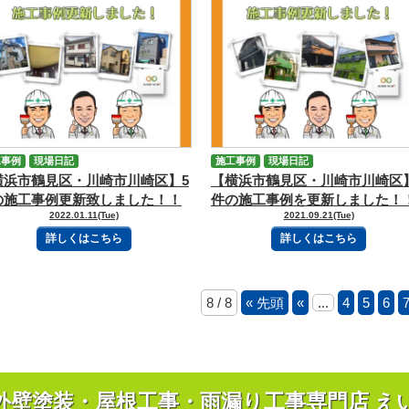
工事例
現場日記
施工事例
現場日記
横浜市鶴見区・川崎市川崎区】5
【横浜市鶴見区・川崎市川崎区
の施工事例更新致しました！！
件の施工事例を更新しました！
2022.01.11(Tue)
2021.09.21(Tue)
｜横浜の外壁塗装専門店えいぶ
す・ペイント
詳しくはこちら
詳しくはこちら
8 / 8
« 先頭
«
...
4
5
6
外壁塗装・屋根工事・雨漏り工事専門店 え