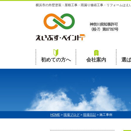
横浜市の外壁塗装・屋根工事・雨漏り修繕工事・リフォームはえ
初めての方へ
会社案内
選
HOME
>
現場ブログ
>
現場日記
>
施工事例