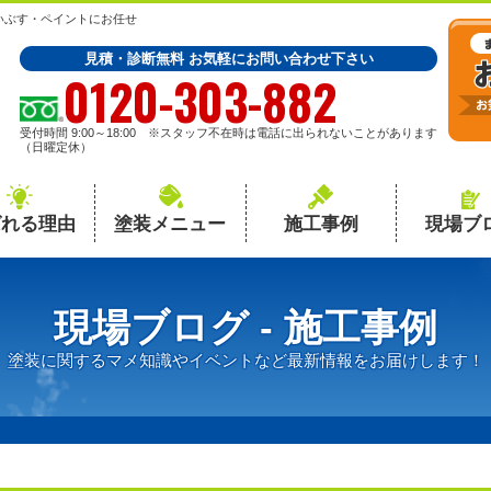
いぶす・ペイントにお任せ
見積・診断無料 お気軽にお問い合わせ下さい
0120-303-882
受付時間 9:00～18:00 ※スタッフ不在時は電話に出られないことがあります
（日曜定休）
ばれる理由
塗装メニュー
施工事例
現場ブ
現場ブログ - 施工事例
塗装に関するマメ知識やイベントなど最新情報をお届けします！