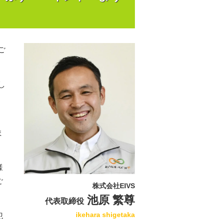
ご
し
ま
様
ご
株式会社EIVS
池原 繁尊
代表取締役
ikehara shigetaka
犯