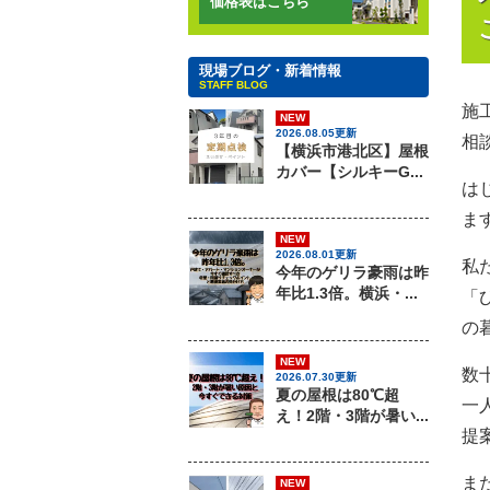
価格表はこちら
現場ブログ・新着情報
STAFF BLOG
施
NEW
2026.08.05更新
相
【横浜市港北区】屋根
カバー【シルキーG...
は
ま
NEW
2026.08.01更新
私
今年のゲリラ豪雨は昨
年比1.3倍。横浜・...
「
の
NEW
数
2026.07.30更新
夏の屋根は80℃超
一
え！2階・3階が暑い...
提
ま
NEW