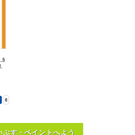
】5
！
7
8
いぶす・ペイントへよう