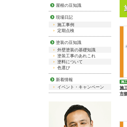
屋根の豆知識
現場日記
施工事例
定期点検
塗装の豆知識
外壁塗装の基礎知識
塗装工事のあれこれ
塗料について
色選び
新着情報
施
イベント・キャンペーン
施
市
装
ペ