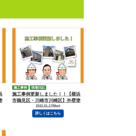
施工事例
現場日記
浜
施工事例更新しました！！【横浜
塗
市鶴見区・川崎市川崎区】外壁塗
2022.01.17(Mon)
・
装・屋根塗装専門店 えいぶす・
ペイント
詳しくはこちら