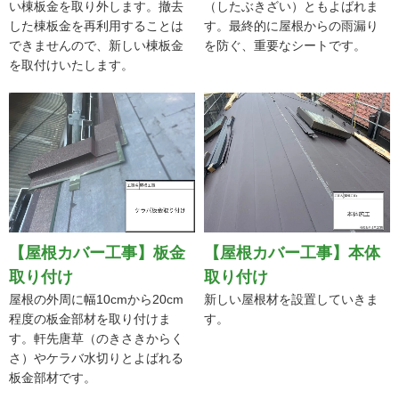
屋根カバー工法では、既存の古
ルーフィングシートや下葺き材
い棟板金を取り外します。撤去
（したぶきざい）ともよばれま
した棟板金を再利用することは
す。最終的に屋根からの雨漏り
できませんので、新しい棟板金
を防ぐ、重要なシートです。
を取付けいたします。
【屋根カバー工事】板金
【屋根カバー工事】本体
取り付け
取り付け
屋根の外周に幅10cmから20cm
新しい屋根材を設置していきま
程度の板金部材を取り付けま
す。
す。軒先唐草（のきさきからく
さ）やケラバ水切りとよばれる