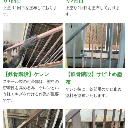
り1回目
り2回目
上塗り1回目を塗布しておりま
上塗り2回目を塗布しておりま
す。
す。
【鉄骨階段】ケレン
【鉄骨階段】サビ止め塗
スチール製の付帯部は、塗料の
布
密着性を高める為、ケレンとい
ケレン後に、鉄部用のサビ止め
う軽くキズを付ける作業が重要
塗料を塗布いたします。
です。