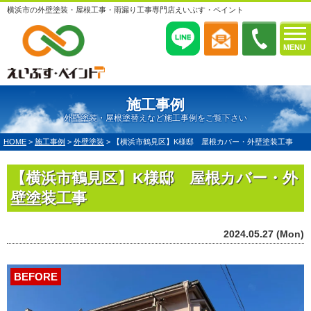
横浜市の外壁塗装・屋根工事・雨漏り工事専門店えいぶす・ペイント
MENU
施工事例
外壁塗装・屋根塗替えなど施工事例をご覧下さい
HOME
>
施工事例
>
外壁塗装
>
【横浜市鶴見区】K様邸 屋根カバー・外壁塗装工事
【横浜市鶴見区】K様邸 屋根カバー・外
壁塗装工事
2024.05.27 (Mon)
BEFORE