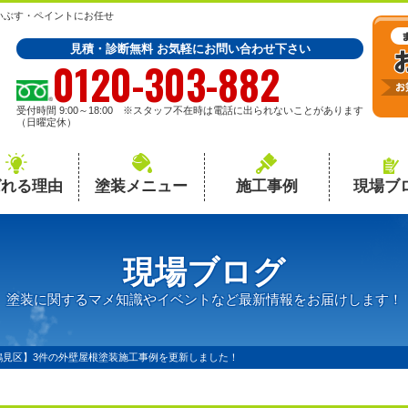
いぶす・ペイントにお任せ
見積・診断無料 お気軽にお問い合わせ下さい
0120-303-882
受付時間 9:00～18:00 ※スタッフ不在時は電話に出られないことがあります
（日曜定休）
ばれる理由
塗装メニュー
施工事例
現場ブ
現場ブログ
塗装に関するマメ知識やイベントなど最新情報をお届けします！
鶴見区】3件の外壁屋根塗装施工事例を更新しました！