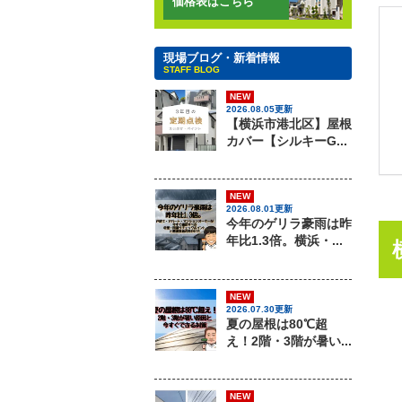
価格表はこちら
現場ブログ・新着情報
STAFF BLOG
NEW
2026.08.05更新
【横浜市港北区】屋根
カバー【シルキーG...
NEW
2026.08.01更新
今年のゲリラ豪雨は昨
年比1.3倍。横浜・...
NEW
2026.07.30更新
夏の屋根は80℃超
え！2階・3階が暑い...
NEW