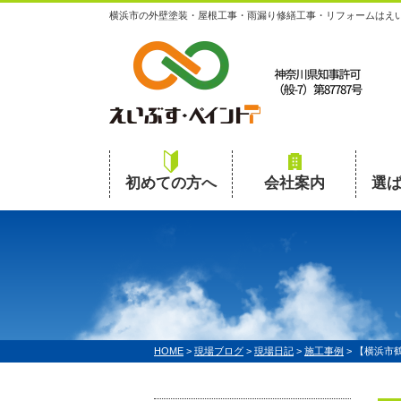
横浜市の外壁塗装・屋根工事・雨漏り修繕工事・リフォームはえ
初めての方へ
会社案内
選
HOME
>
現場ブログ
>
現場日記
>
施工事例
>
【横浜市