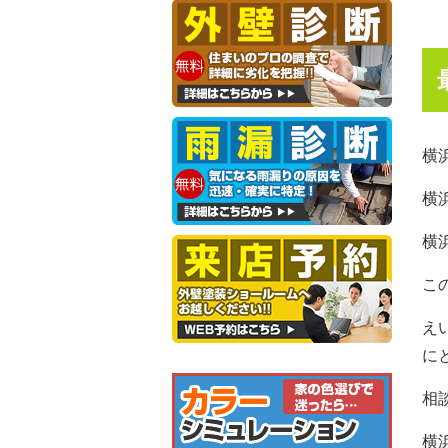
横
横
横
こ
え
に
相
横