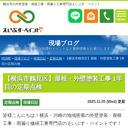
横浜市の外壁塗装・屋根工事・雨漏り工事専門店えいぶす・ペイント
MENU
現場ブログ
塗装に関するマメ知識やイベントなど最新情報をお届けします！
HOME
>
現場ブログ
>
現場日記
>
定期点検
>
【横浜市鶴見区】屋根・外壁塗装工事 1年
目の定期点検
【横浜市鶴見区】屋根・外壁塗装工事 1年
目の定期点検
2025.11.05 (Wed) 更新
定期点検
現場日記
皆様こんにちは！横浜・川崎の地域密着の外壁塗装・屋根
工事・雨漏り修繕工事専門店のえいぶす・ペイントです！