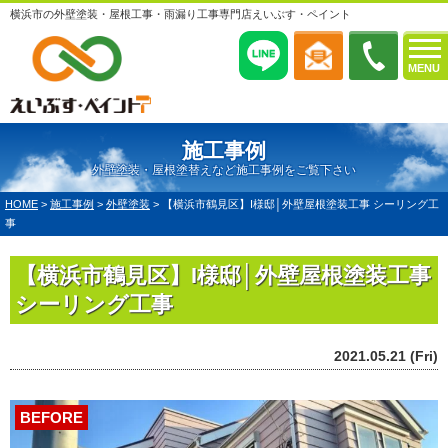
横浜市の外壁塗装・屋根工事・雨漏り工事専門店えいぶす・ペイント
MENU
施工事例
外壁塗装・屋根塗替えなど施工事例をご覧下さい
HOME
>
施工事例
>
外壁塗装
>
【横浜市鶴見区】I様邸│外壁屋根塗装工事 シーリング工
事
【横浜市鶴見区】I様邸│外壁屋根塗装工事
シーリング工事
2021.05.21 (Fri)
BEFORE