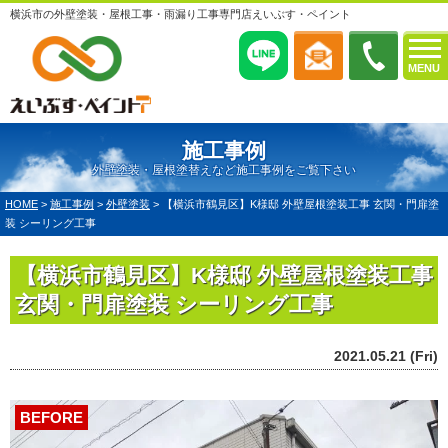
横浜市の外壁塗装・屋根工事・雨漏り工事専門店えいぶす・ペイント
MENU
施工事例
外壁塗装・屋根塗替えなど施工事例をご覧下さい
HOME
>
施工事例
>
外壁塗装
>
【横浜市鶴見区】K様邸 外壁屋根塗装工事 玄関・門扉塗
装 シーリング工事
【横浜市鶴見区】K様邸 外壁屋根塗装工事
玄関・門扉塗装 シーリング工事
2021.05.21 (Fri)
BEFORE