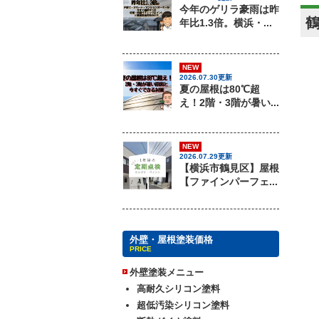
今年のゲリラ豪雨は昨
年比1.3倍。横浜・...
NEW
2026.07.30更新
夏の屋根は80℃超
え！2階・3階が暑い...
NEW
2026.07.29更新
【横浜市鶴見区】屋根
【ファインパーフェ...
外壁・屋根塗装価格
PRICE
外壁塗装メニュー
高耐久シリコン塗料
超低汚染シリコン塗料