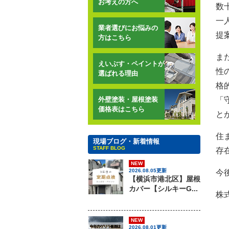
お考えの方へ
数
一
業者選びにお悩みの
提
方はこちら
ま
えいぶす・ペイントが
性
選ばれる理由
格
外壁塗装・屋根塗装
「
価格表はこちら
と
住
現場ブログ・新着情報
STAFF BLOG
存
NEW
2026.08.05更新
今
【横浜市港北区】屋根
カバー【シルキーG...
株
NEW
2026.08.01更新