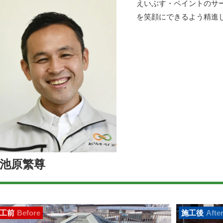
えいぶす・ペイントのサ
を笑顔にできるよう精進
池原繁尊
工前
Before
施工後
Afte