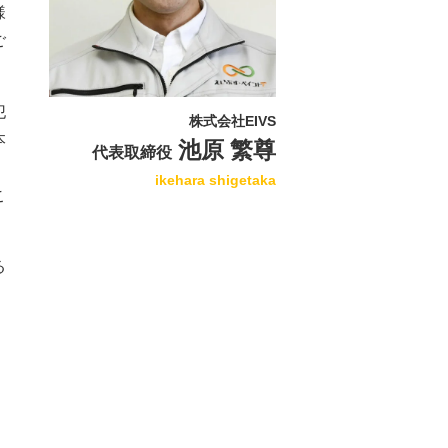
様
ご
犯
株式会社EIVS
本
池原 繁尊
代表取締役
ikehara shigetaka
こ
る
。