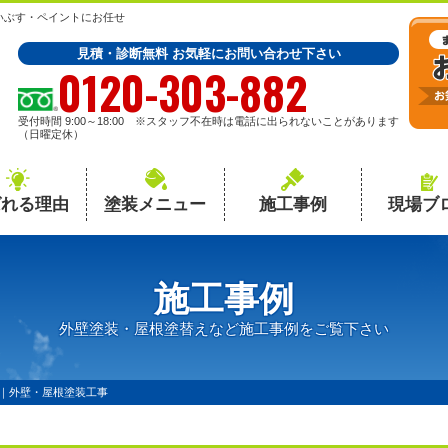
いぶす・ペイントにお任せ
見積・診断無料 お気軽にお問い合わせ下さい
0120-303-882
受付時間 9:00～18:00 ※スタッフ不在時は電話に出られないことがあります
（日曜定休）
ばれる理由
塗装メニュー
施工事例
現場ブ
施工事例
外壁塗装・屋根塗替えなど施工事例をご覧下さい
｜外壁・屋根塗装工事