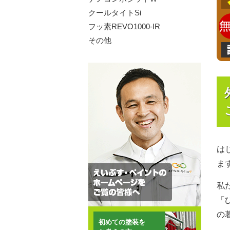
クールタイトSi
フッ素REVO1000-IR
その他
は
ま
私
「
の
初めての塗装を