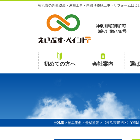
横浜市の外壁塗装・屋根工事・雨漏り修繕工事・リフォームはえ
初めての方へ
会社案内
選
HOME
>
施工事例
>
外壁塗装
>
【横浜市鶴見区】Y様邸