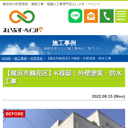
横浜市の外壁塗装・屋根工事・雨漏り工事専門店えいぶす・ペイント
MENU
施工事例
外壁塗装・屋根塗替えなど施工事例をご覧下さい
HOME
>
施工事例
>
外壁塗装
>
【横浜市鶴見区】K様邸｜外壁塗装・防水工事
【横浜市鶴見区】K様邸｜外壁塗装・防水
工事
2022.08.15 (Mon)
BEFORE