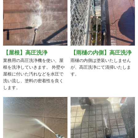
【屋根】高圧洗浄
【雨樋の内側】高圧洗浄
業務用の高圧洗浄機を使い、屋
雨樋の内側は塗装いたしません
根を洗浄していきます。 外壁や
が、高圧洗浄にて清掃いたしま
屋根に付いた汚れなどを水圧で
す。
洗い流し、塗料の密着性を良く
します。