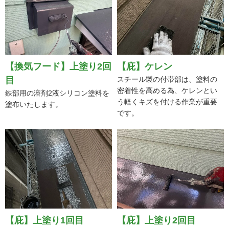
【換気フード】上塗り2回
【庇】ケレン
目
スチール製の付帯部は、塗料の
密着性を高める為、ケレンとい
鉄部用の溶剤2液シリコン塗料を
う軽くキズを付ける作業が重要
塗布いたします。
です。
【庇】上塗り1回目
【庇】上塗り2回目