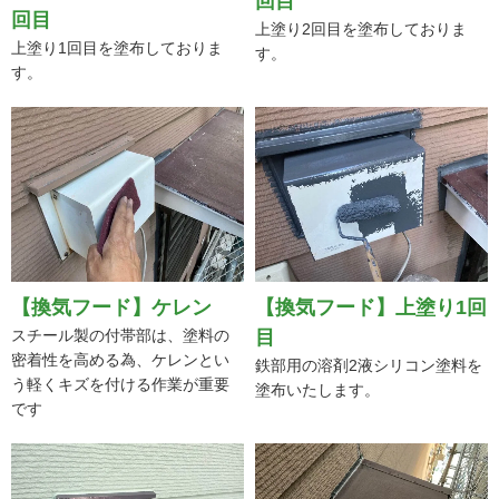
回目
回目
上塗り1回目を塗布しておりま
上塗り2回目を塗布しておりま
す。
す。
【換気フード】ケレン
【換気フード】上塗り1回
スチール製の付帯部は、塗料の
目
密着性を高める為、ケレンとい
鉄部用の溶剤2液シリコン塗料を
う軽くキズを付ける作業が重要
塗布いたします。
です