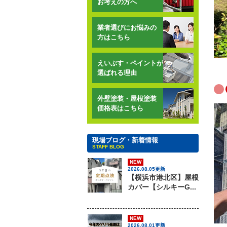
お考えの方へ
業者選びにお悩みの
方はこちら
えいぶす・ペイントが
選ばれる理由
外壁塗装・屋根塗装
価格表はこちら
現場ブログ・新着情報
STAFF BLOG
NEW
2026.08.05更新
【横浜市港北区】屋根
カバー【シルキーG...
NEW
2026.08.01更新