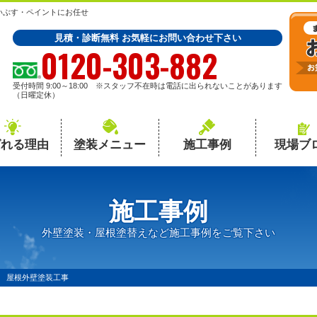
いぶす・ペイントにお任せ
見積・診断無料 お気軽にお問い合わせ下さい
0120-303-882
受付時間 9:00～18:00 ※スタッフ不在時は電話に出られないことがあります
（日曜定休）
ばれる理由
塗装メニュー
施工事例
現場ブ
施工事例
外壁塗装・屋根塗替えなど施工事例をご覧下さい
 屋根外壁塗装工事