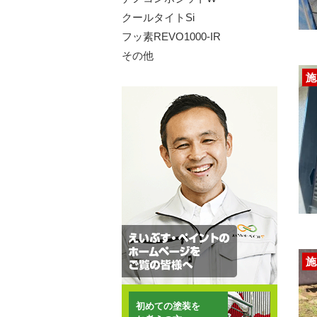
クールタイトSi
フッ素REVO1000-IR
その他
施
施
初めての塗装を