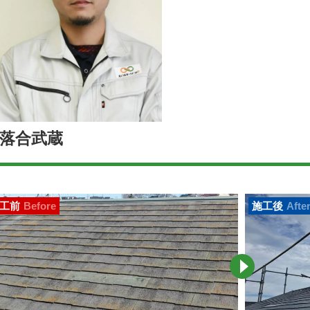
落合武蔵
工前
Before
施工後
Afte