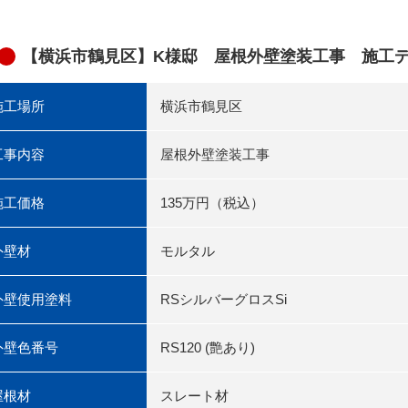
【横浜市鶴見区】K様邸 屋根外壁塗装工事 施工
施工場所
横浜市鶴見区
工事内容
屋根外壁塗装工事
施工価格
135万円（税込）
外壁材
モルタル
外壁使用塗料
RSシルバーグロスSi
外壁色番号
RS120 (艶あり)
屋根材
スレート材