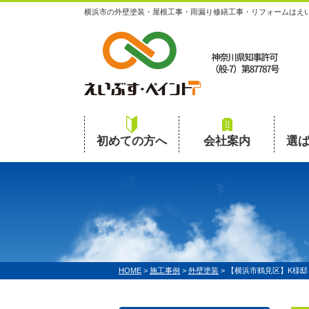
横浜市の外壁塗装・屋根工事・雨漏り修繕工事・リフォームはえ
初めての方へ
会社案内
選
HOME
>
施工事例
>
外壁塗装
>
【横浜市鶴見区】K様邸