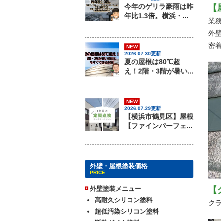
今年のゲリラ豪雨は昨
【
年比1.3倍。横浜・...
業
外
密
NEW
2026.07.30更新
夏の屋根は80℃超
え！2階・3階が暑い...
NEW
2026.07.29更新
【横浜市鶴見区】屋根
【ファインパーフェ...
外壁・屋根塗装価格
PRICE
外壁塗装メニュー
【
高耐久シリコン塗料
ク
超低汚染シリコン塗料