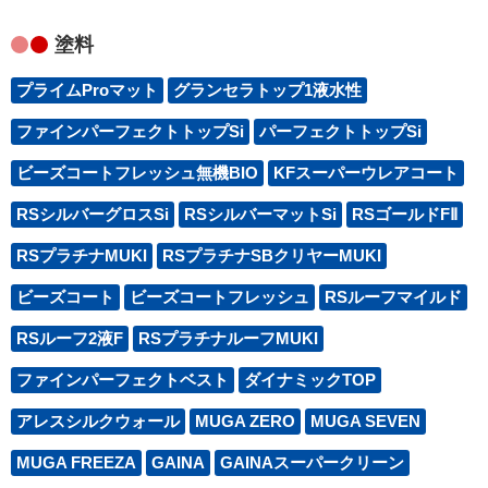
塗料
プライムProマット
グランセラトップ1液水性
ファインパーフェクトトップSi
パーフェクトトップSi
ビーズコートフレッシュ無機BIO
KFスーパーウレアコート
RSシルバーグロスSi
RSシルバーマットSi
RSゴールドFⅡ
RSプラチナMUKI
RSプラチナSBクリヤーMUKI
ビーズコート
ビーズコートフレッシュ
RSルーフマイルド
RSルーフ2液F
RSプラチナルーフMUKI
ファインパーフェクトベスト
ダイナミックTOP
アレスシルクウォール
MUGA ZERO
MUGA SEVEN
MUGA FREEZA
GAINA
GAINAスーパークリーン