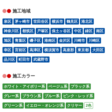
施工地域
泉区
茅ヶ崎市
世田谷区
横浜市
鶴見区
港北区
神奈川区
都筑区
戸塚区
保土ヶ谷区
中区
緑区
南区
旭区
青葉区
磯子区
港南区
金沢区
川崎市
川崎区
幸区
宮前区
高津区
横須賀市
高座郡
東京都
大田区
品川区
町田市
武蔵野市
施工カラー
ホワイト・アイボリー系
ベージュ系
ブラック系
グレー系
ブラウン系
ブルー系
ピンク・レッド系
グリーン系
イエロー・オレンジ系
クリヤー
2色