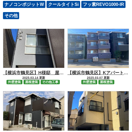
ナノコンポジットW
クールタイトSi
フッ素REVO1000-IR
その他
【横浜市鶴見区】H様邸 屋根外壁塗装・シーリング工事
【横浜市鶴見区】Kアパート屋根外壁塗装工事
2025.03.14 更新
2025.03.07 更新
外壁塗装
屋根塗装
その他工事
外壁塗装
屋根塗装