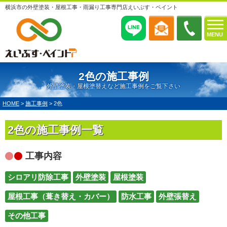
横浜市の外壁塗装・屋根工事・雨漏り工事専門店えいぶす・ペイント
MENU
2色の施工事例
外壁塗装・屋根塗替えなど施工事例をご覧下さい
HOME
>
施工事例
>
2色
2色の施工事例一覧
工事内容
シロアリ防除工事
外壁塗装
屋根塗装
屋根工事（葺き替え・カバー）
防水工事
外壁張替え
その他工事