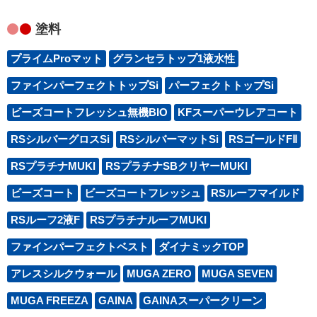
塗料
プライムProマット
グランセラトップ1液水性
ファインパーフェクトトップSi
パーフェクトトップSi
ビーズコートフレッシュ無機BIO
KFスーパーウレアコート
RSシルバーグロスSi
RSシルバーマットSi
RSゴールドFⅡ
RSプラチナMUKI
RSプラチナSBクリヤーMUKI
ビーズコート
ビーズコートフレッシュ
RSルーフマイルド
RSルーフ2液F
RSプラチナルーフMUKI
ファインパーフェクトベスト
ダイナミックTOP
アレスシルクウォール
MUGA ZERO
MUGA SEVEN
MUGA FREEZA
GAINA
GAINAスーパークリーン