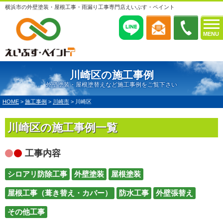
横浜市の外壁塗装・屋根工事・雨漏り工事専門店えいぶす・ペイント
MENU
川崎区の施工事例
外壁塗装・屋根塗替えなど施工事例をご覧下さい
HOME
>
施工事例
>
川崎市
>
川崎区
川崎区の施工事例一覧
工事内容
シロアリ防除工事
外壁塗装
屋根塗装
屋根工事（葺き替え・カバー）
防水工事
外壁張替え
その他工事