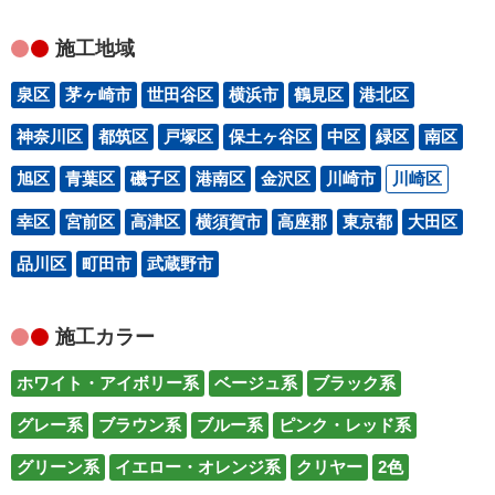
施工地域
泉区
茅ヶ崎市
世田谷区
横浜市
鶴見区
港北区
神奈川区
都筑区
戸塚区
保土ヶ谷区
中区
緑区
南区
旭区
青葉区
磯子区
港南区
金沢区
川崎市
川崎区
幸区
宮前区
高津区
横須賀市
高座郡
東京都
大田区
品川区
町田市
武蔵野市
施工カラー
ホワイト・アイボリー系
ベージュ系
ブラック系
グレー系
ブラウン系
ブルー系
ピンク・レッド系
グリーン系
イエロー・オレンジ系
クリヤー
2色