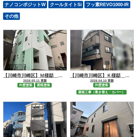
ナノコンポジットW
クールタイトSi
フッ素REVO1000-IR
その他
【川崎市川崎区】Ｍ様邸 屋根【RSルーフ2液F】・外壁【RSゴールドFⅡ】塗装工事
【川崎市川崎区】Ｋ様邸 屋根カバー【シルキーG2】・外壁【RSシルバーマットSi】塗装工事
2026.05.11 更新
2026.04.10 更新
外壁塗装
屋根塗装
外壁塗装
屋根工事（葺き替え・カバー）