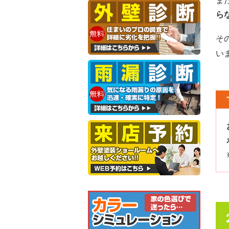
ま
ら
そ
い