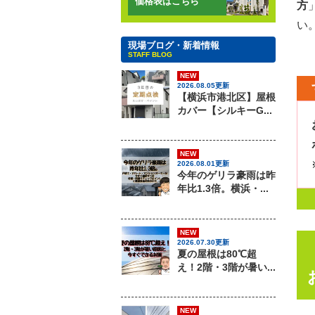
価格表はこちら
方
い
現場ブログ・新着情報
STAFF BLOG
NEW
2026.08.05更新
【横浜市港北区】屋根
カバー【シルキーG...
NEW
2026.08.01更新
今年のゲリラ豪雨は昨
年比1.3倍。横浜・...
NEW
2026.07.30更新
夏の屋根は80℃超
え！2階・3階が暑い...
NEW