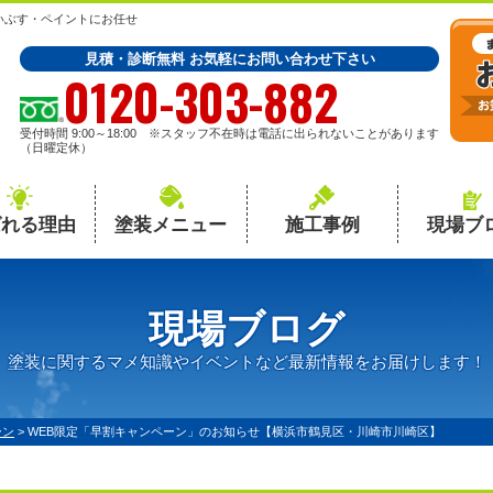
いぶす・ペイントにお任せ
見積・診断無料 お気軽にお問い合わせ下さい
0120-303-882
受付時間 9:00～18:00 ※スタッフ不在時は電話に出られないことがあります
（日曜定休）
ばれる理由
塗装メニュー
施工事例
現場ブ
現場ブログ
塗装に関するマメ知識やイベントなど最新情報をお届けします！
ーン
>
WEB限定「早割キャンペーン」のお知らせ【横浜市鶴見区・川崎市川崎区】