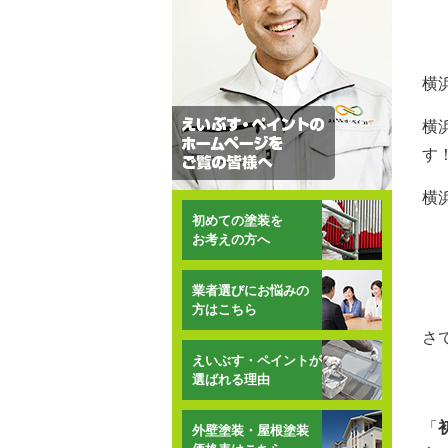
横
横
す
横
初めての塗装を
お考えの方へ
業者選びにお悩みの
方はこちら
さ
えいぶす・ペイントが
選ばれる理由
「
外壁塗装・屋根塗装