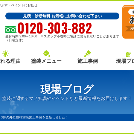
いぶす・ペイントにお任せ
見積・診断無料 お気軽にお問い合わせ下さい
0120-303-882
受付時間 9:00～18:00 ※スタッフ不在時は電話に出られないことがあります
（日曜定休）
ばれる理由
塗装メニュー
施工事例
現場ブ
現場ブログ
塗装に関するマメ知識やイベントなど最新情報をお届けします！
】3件の外壁屋根塗装施工事例を更新しました！