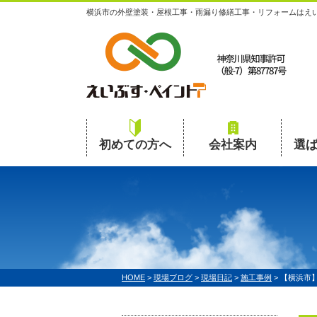
横浜市の外壁塗装・屋根工事・雨漏り修繕工事・リフォームはえ
初めての方へ
会社案内
選
HOME
>
現場ブログ
>
現場日記
>
施工事例
>
【横浜市