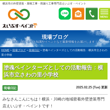
横浜市の外壁塗装・屋根工事・雨漏り工事専門店えいぶす・ペイント
MENU
現場ブログ
塗装に関するマメ知識やイベントなど最新情報をお届けします！
HOME
>
現場ブログ
>
現場日記
>
塗魂ペインターズとしての活動報告：横浜市立さわの
里小学校
塗魂ペインターズとしての活動報告：横
浜市立さわの里小学校
2025.02.25 (Tue) 更新
現場日記
みなさんこんにちは！横浜・川崎の地域密着外壁塗装専門
店えいぶす・ペイントです！