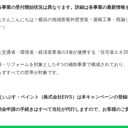
各事業の受付開始状況は異なります。詳細は各事業の最新情報
なさんこんにちは！横浜の地域密着外壁塗装・屋根工事・雨漏
す！
土交通省・環境省・経済産業省の
3
省が連携する「住宅省エネ
2
築・リフォームを対象とした
4
つの補助事業で構成されており、
らずすべての世帯が対象です。
えいぶす・ペイント（株式会社
EIVS
）は本キャンペーンの登録
助金申請の手続きはすべて当社が代行しますので、お客様のご
。