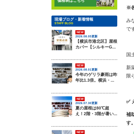
価格表はこちら
※
現場ブログ・新着情報
み
STAFF BLOG
で
NEW
2026.08.05更新
【横浜市港北区】屋根
カバー【シルキーG...
国
NEW
新
2026.08.01更新
今年のゲリラ豪雨は昨
限
年比1.3倍。横浜・...
NEW
✅
2026.07.30更新
夏の屋根は80℃超
え！2階・3階が暑い...
補
す
NEW