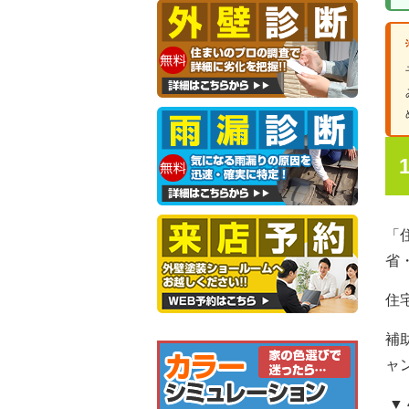
「
省
住
補
ャ
▼