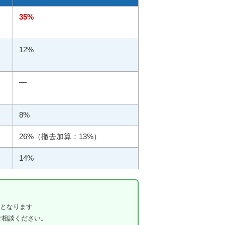
35%
12%
—
8%
26%（撤去加算：13%）
14%
始となります
ご相談ください。