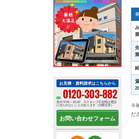
み
先
給
お見積・資料請求はこちらから
2
0120-303-882
受付 9:00～18:00 ※スタッフ不在時は電話
※
に出られないことがあります（日曜定休）
だ
お問い合わせフォーム