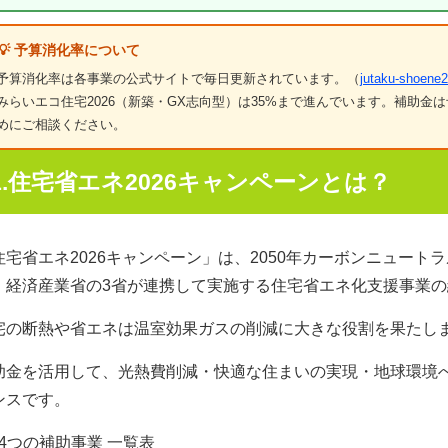
💡 予算消化率について
予算消化率は各事業の公式サイトで毎日更新されています。（
jutaku-shoene2
みらいエコ住宅2026（新築・GX志向型）は35%まで進んでいます。補助
めにご相談ください。
1.住宅省エネ2026キャンペーンとは？
住宅省エネ
2026
キャンペーン」は、
2050
年カーボンニュートラ
・経済産業省の
3
省が連携して実施する住宅省エネ化支援事業の
宅の断熱や省エネは温室効果ガスの削減に大きな役割を果たし
助金を活用して、光熱費削減・快適な住まいの実現・地球環境
ンスです。
 4つの補助事業 一覧表