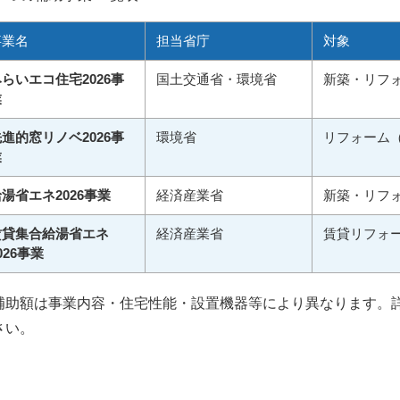
事業名
担当省庁
対象
らいエコ住宅2026事
国土交通省・環境省
新築・リフ
業
進的窓リノベ2026事
環境省
リフォーム
業
湯省エネ2026事業
経済産業省
新築・リフ
賃貸集合給湯省エネ
経済産業省
賃貸リフォ
026事業
補助額は事業内容・住宅性能・設置機器等により異なります。
さい。