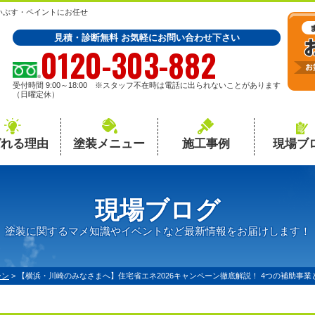
いぶす・ペイントにお任せ
見積・診断無料 お気軽にお問い合わせ下さい
0120-303-882
受付時間 9:00～18:00 ※スタッフ不在時は電話に出られないことがあります
（日曜定休）
ばれる理由
塗装メニュー
施工事例
現場ブ
現場ブログ
塗装に関するマメ知識やイベントなど最新情報をお届けします！
ーン
>
【横浜・川崎のみなさまへ】住宅省エネ2026キャンペーン徹底解説！ 4つの補助事業と