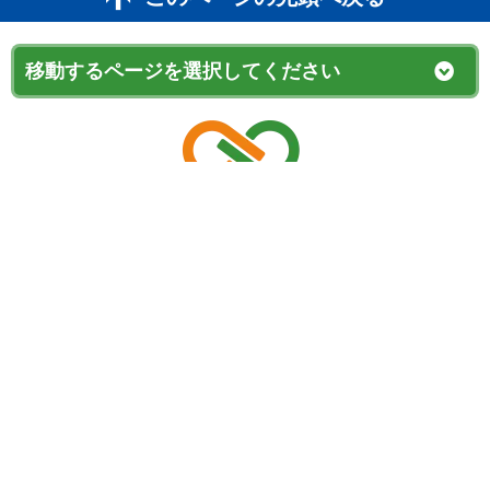
外壁塗装・屋根工事・雨漏り工事専門店 えいぶす・ペ
イント
[鶴見本店ショールーム]
〒230-0042 神奈川県横浜市鶴見区仲通１丁目５４−２３
TEL：0120-303-882 FAX: 045-717-9266
[港北綱島店ショールーム]
〒222-0001 神奈川県横浜市港北区樽町３丁目９−４６
TEL：0120-303-882 FAX: 045-716-8849