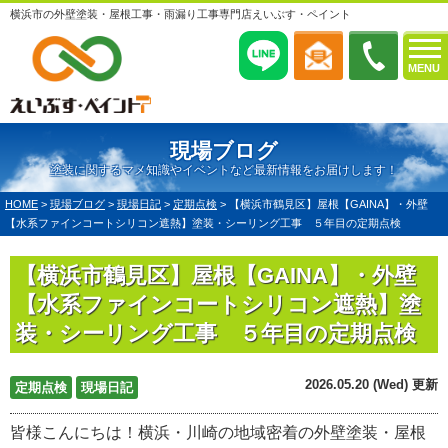
横浜市の外壁塗装・屋根工事・雨漏り工事専門店えいぶす・ペイント
MENU
現場ブログ
塗装に関するマメ知識やイベントなど最新情報をお届けします！
HOME
>
現場ブログ
>
現場日記
>
定期点検
>
【横浜市鶴見区】屋根【GAINA】・外壁
【水系ファインコートシリコン遮熱】塗装・シーリング工事 ５年目の定期点検
【横浜市鶴見区】屋根【GAINA】・外壁
【水系ファインコートシリコン遮熱】塗
装・シーリング工事 ５年目の定期点検
2026.05.20 (Wed) 更新
定期点検
現場日記
皆様こんにちは！横浜・川崎の地域密着の外壁塗装・屋根