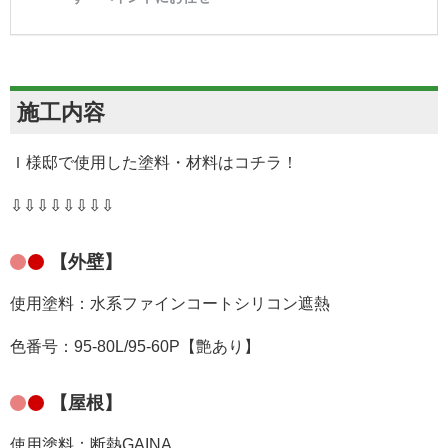
施工内容
Ｉ様邸で使用した塗料・材料はコチラ！
⇩⇩⇩⇩⇩⇩⇩⇩
【外壁】
使用塗料：
水系ファインコートシリコン遮熱
色番号：
95-80L/95-60P
【艶あり】
【屋根】
使用塗料：
断熱GAINA