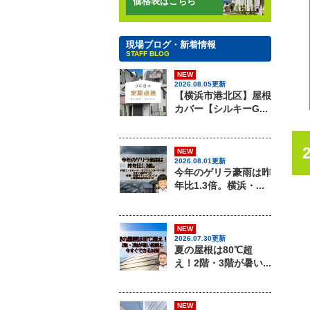
価格表はこちら
現場ブログ・新着情報
STAFF BLOG
NEW
2026.08.05更新
【横浜市港北区】屋根
カバー【シルキーG...
NEW
2026.08.01更新
今年のゲリラ豪雨は昨
年比1.3倍。横浜・...
NEW
2026.07.30更新
夏の屋根は80℃超
え！2階・3階が暑い...
NEW