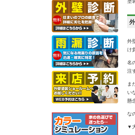
塗
外
け
名
注
ま
い
懸
な
▼