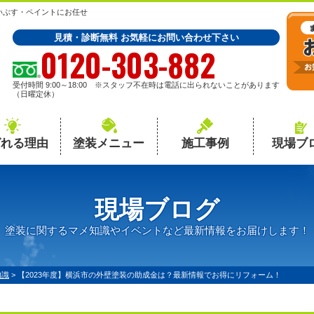
いぶす・ペイントにお任せ
見積・診断無料 お気軽にお問い合わせ下さい
0120-303-882
受付時間 9:00～18:00 ※スタッフ不在時は電話に出られないことがあります
（日曜定休）
ばれる理由
塗装メニュー
施工事例
現場ブ
現場ブログ
塗装に関するマメ知識やイベントなど最新情報をお届けします！
知識
>
【2023年度】横浜市の外壁塗装の助成金は？最新情報でお得にリフォーム！