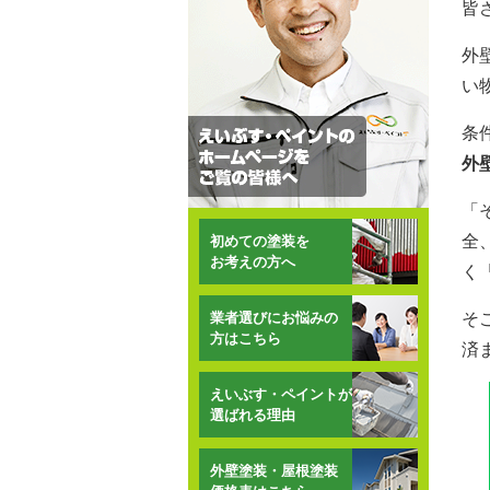
皆
外
い
条
外
「
全
初めての塗装を
お考えの方へ
く
業者選びにお悩みの
そ
方はこちら
済
えいぶす・ペイントが
選ばれる理由
外壁塗装・屋根塗装