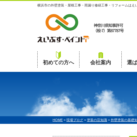
横浜市の外壁塗装・屋根工事・雨漏り修繕工事・リフォームはえ
初めての方へ
会社案内
選
HOME
>
現場ブログ
>
塗装の豆知識
>
外壁塗装の基礎