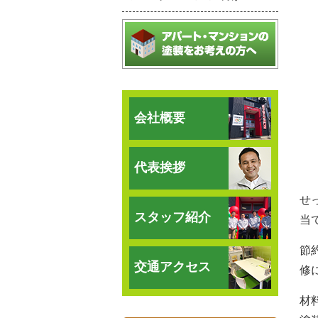
会社概要
代表挨拶
せ
スタッフ紹介
当
節
交通アクセス
修
材