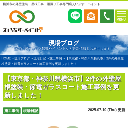
横浜市の外壁塗装・屋根工事・雨漏り工事専門店えいぶす・ペイント
MENU
現場ブログ
塗装に関するマメ知識やイベントなど最新情報をお届けします！
HOME
>
現場ブログ
>
現場日記
>
施工事例
>
【東京都・神奈川県横浜市】2件の外壁屋
根塗装・節電ガラスコート施工事例を更新しました！
【東京都・神奈川県横浜市】2件の外壁屋
根塗装・節電ガラスコート施工事例を更
新しました！
2025.07.10 (Thu) 更新
施工事例
現場日記