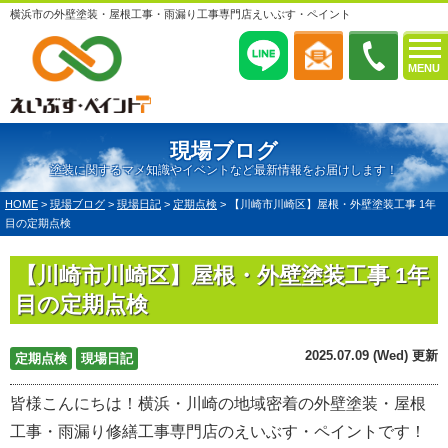
横浜市の外壁塗装・屋根工事・雨漏り工事専門店えいぶす・ペイント
MENU
現場ブログ
塗装に関するマメ知識やイベントなど最新情報をお届けします！
HOME
>
現場ブログ
>
現場日記
>
定期点検
>
【川崎市川崎区】屋根・外壁塗装工事 1年
目の定期点検
【川崎市川崎区】屋根・外壁塗装工事 1年
目の定期点検
2025.07.09 (Wed) 更新
定期点検
現場日記
皆様こんにちは！横浜・川崎の地域密着の外壁塗装・屋根
工事・雨漏り修繕工事専門店のえいぶす・ペイントです！